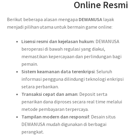
Online Resmi
Berikut beberapa alasan mengapa
DEWANUSA
layak
menjadi pilihan utama untuk bermain game online:
Lisensi resmi dan kejelasan hukum
: DEWANUSA
beroperasi di bawah regulasi yang diakui,
memastikan kepercayaan dan perlindungan bagi
pemain.
Sistem keamanan data terenkripsi
: Seluruh
informasi pengguna dilindungi teknologi enkripsi
setara perbankan.
Transaksi cepat dan aman
: Deposit serta
penarikan dana diproses secara real time melalui
metode pembayaran terpercaya.
Tampilan modern dan responsif
: Desain situs
DEWANUSA mudah digunakan di berbagai
perangkat.