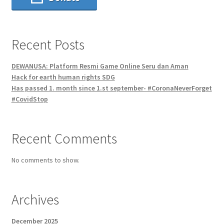
Recent Posts
DEWANUSA: Platform Resmi Game Online Seru dan Aman
Hack for earth human rights SDG
Has passed 1. month since 1.st september- #CoronaNeverForget
#CovidStop
Recent Comments
No comments to show.
Archives
December 2025