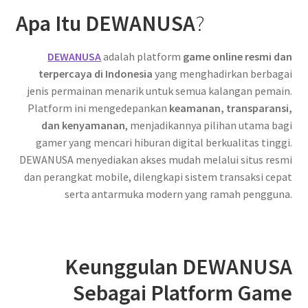
Apa Itu DEWANUSA
?
DEWANUSA
adalah platform
game online resmi dan
terpercaya di Indonesia
yang menghadirkan berbagai
jenis permainan menarik untuk semua kalangan pemain.
Platform ini mengedepankan
keamanan, transparansi,
dan kenyamanan
, menjadikannya pilihan utama bagi
gamer yang mencari hiburan digital berkualitas tinggi.
DEWANUSA menyediakan akses mudah melalui situs resmi
dan perangkat mobile, dilengkapi sistem transaksi cepat
serta antarmuka modern yang ramah pengguna.
Keunggulan DEWANUSA
Sebagai Platform Game